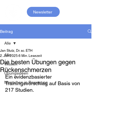
Newsletter
Beitrag
Alle
Jan Stutz, Dr. sc. ETH
Alle
2. Juli 2025
6 Min. Lesezeit
Die besten Übungen gegen
Wissen
Rückenschmerzen
Übungsideen
Ein evidenzbasierter 
Menschen in Bewegung
Trainingsvorschlag auf Basis von 
217 Studien.