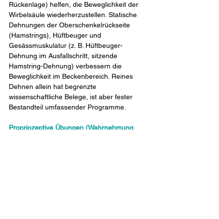
Rückenlage) helfen, die Beweglichkeit der 
Wirbelsäule wiederherzustellen. Statische 
Dehnungen der Oberschenkelrückseite 
(Hamstrings), Hüftbeuger und 
Gesässmuskulatur (z. B. Hüftbeuger-
Dehnung im Ausfallschritt, sitzende 
Hamstring-Dehnung) verbessern die 
Beweglichkeit im Beckenbereich. Reines 
Dehnen allein hat begrenzte 
wissenschaftliche Belege, ist aber fester 
Bestandteil umfassender Programme.
Propriozeptive Übungen (Wahrnehmung 
und Balance)
Balance-Übungen wie das Stehen auf 
einem Bein oder Übungen auf unstabiler 
Unterlage verbessern die neuromuskuläre 
Kontrolle.