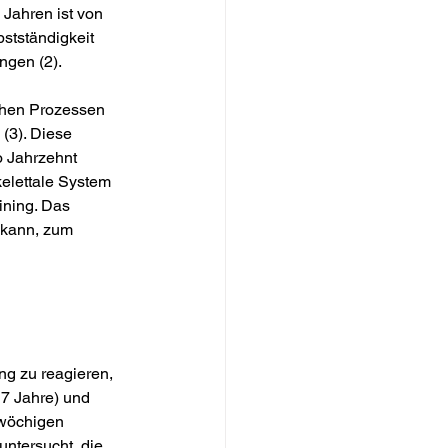
Jahren ist von 
stständigkeit 
ungen
(2).
chen Prozessen 
(3). Diese 
 Jahrzehnt 
elettale System 
ining. Das 
 kann, zum 
ng zu reagieren, 
 7 Jahre) und 
swöchigen 
untersucht, die 