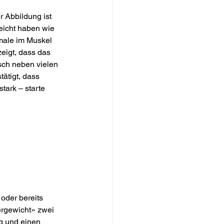
r Abbildung ist 
eicht haben wie 
male im Muskel 
eigt, dass das 
sch neben vielen 
ätigt, dass 
tark – starte 
oder bereits 
ergewicht» zwei 
g und einen 