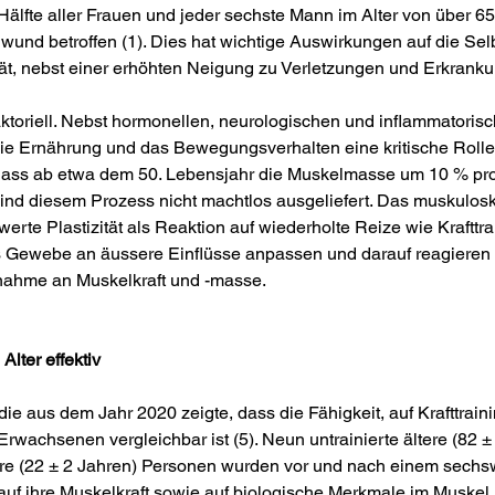
älfte aller Frauen und jeder sechste Mann im Alter von über 65 
und betroffen (1). Dies hat wichtige Auswirkungen auf die Selb
ät, nebst einer erhöhten Neigung zu Verletzungen und Erkrank
aktoriell. Nebst hormonellen, neurologischen und inflammatoris
ie Ernährung und das Bewegungsverhalten eine kritische Rolle 
 dass ab etwa dem 50. Lebensjahr die Muskelmasse um 10 % pro
sind diesem Prozess nicht machtlos ausgeliefert. Das muskulosk
erte Plastizität als Reaktion auf wiederholte Reize wie Krafttra
s Gewebe an äussere Einflüsse anpassen und darauf reagieren
nahme an Muskelkraft und -masse.
 Alter effektiv
 aus dem Jahr 2020 zeigte, dass die Fähigkeit, auf Krafttraini
Erwachsenen vergleichbar ist (5). Neun untrainierte ältere (82 ±
ere (22 ± 2 Jahren) Personen wurden vor und nach einem sech
 auf ihre Muskelkraft sowie auf biologische Merkmale im Muskel 