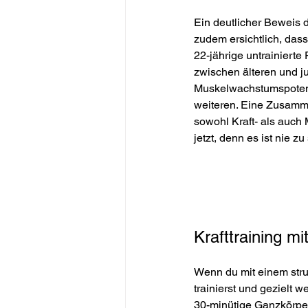
Ein deutlicher Beweis d
zudem ersichtlich, dass
22-jährige untrainiert
zwischen älteren und ju
Muskelwachstumspotenzi
weiteren. Eine Zusamme
sowohl Kraft- als auch 
jetzt, denn es ist nie zu
Krafttraining m
Wenn du mit einem struk
trainierst und gezielt 
30-minütige Ganzkörper