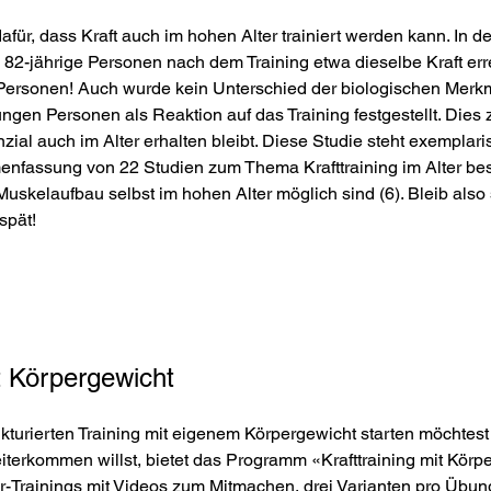
afür, dass Kraft auch im hohen Alter trainiert werden kann. In de
 82-jährige Personen nach dem Training etwa dieselbe Kraft err
e Personen! Auch wurde kein Unterschied der biologischen Merk
ngen Personen als Reaktion auf das Training festgestellt. Dies z
al auch im Alter erhalten bleibt. Diese Studie steht exemplari
nfassung von 22 Studien zum Thema Krafttraining im Alter best
Muskelaufbau selbst im hohen Alter möglich sind (6). Bleib also s
 spät!
it Körpergewicht
turierten Training mit eigenem Körpergewicht starten möchtest 
weiterkommen willst, bietet das Programm «Krafttraining mit Körp
-Trainings mit Videos zum Mitmachen, drei Varianten pro Übun