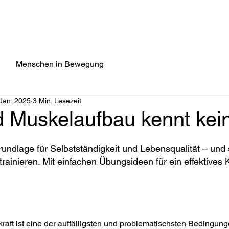
GE
PROGRAMME
BERATUNG & TRAINING
ÜBER MICH
Menschen in Bewegung
 Jan. 2025
3 Min. Lesezeit
d Muskelaufbau kennt kein
rundlage für Selbstständigkeit und Lebensqualität – und s
rainieren. Mit einfachen Übungsideen für ein effektives K
raft ist eine der auffälligsten und problematischsten Bedingunge