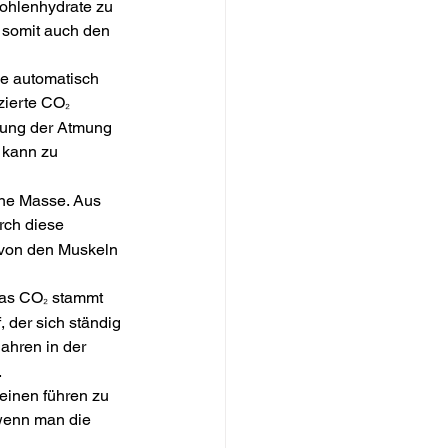
Kohlenhydrate zu 
 somit auch den 
ie automatisch 
zierte CO
₂ 
rung der Atmung 
 kann zu 
ne Masse. Aus 
rch diese 
von den Muskeln 
das CO
stammt 
₂ 
 der sich ständig 
Jahren in der 
.
einen führen zu 
wenn man die 