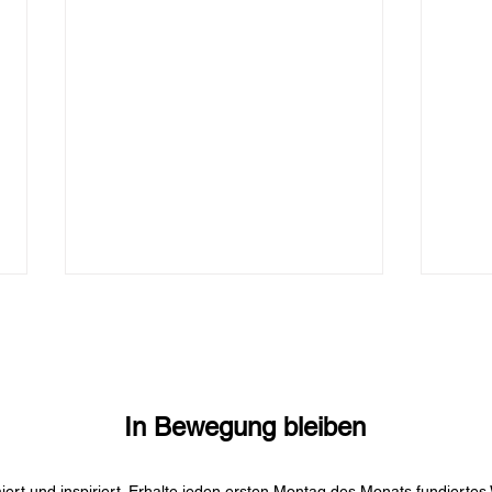
In Bewegung bleiben
Mit Bewegung abnehmen
Gesu
miert und inspiriert. Erhalte jeden ersten Montag des Monats fundierte