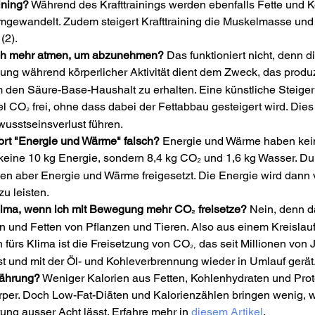
aining?
 Während des Krafttrainings werden ebenfalls Fette und 
gewandelt. Zudem steigert Krafttraining die Muskelmasse und
(2).
fach mehr atmen, um abzunehmen?
 Das funktioniert nicht, denn d
ung während körperlicher Aktivität dient dem Zweck, das produ
 den Säure-Base-Haushalt zu erhalten. Eine künstliche Steige
iel CO
 frei, ohne dass dabei der Fettabbau gesteigert wird. Dies
₂
usstseinsverlust führen.
ort "Energie und Wärme" falsch?
 Energie und Wärme haben kei
keine 10 kg Energie, sondern 8,4 kg CO₂
und 1,6 kg Wasser. Du
 aber Energie und Wärme freigesetzt. Die Energie wird dann 
zu leisten.
lima, wenn ich mit Bewegung mehr CO
freisetze? 
Nein, denn 
₂ 
 und Fetten von Pflanzen und Tieren. Also aus einem Kreislauf,
h fürs Klima ist die Freisetzung von CO
 das seit Millionen von 
₂,
st und mit der Öl- und Kohleverbrennung wieder in Umlauf gerät
nährung?
 Weniger Kalorien aus Fetten, Kohlenhydraten und Prot
rper. Doch Low-Fat-Diäten und Kalorienzählen bringen wenig, 
ung ausser Acht lässt. Erfahre mehr in 
diesem Artikel
.