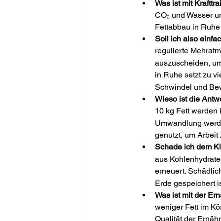
Was ist mit Krafttr
CO₂ und Wasser um
Fettabbau in Ruhe 
Soll ich also ein
regulierte Mehratm
auszuscheiden, um
in Ruhe setzt zu v
Schwindel und Bew
Wieso ist die Antw
10 kg Fett werden 
Umwandlung werden
genutzt, um Arbeit 
Schade ich dem K
aus Kohlenhydraten
erneuert. Schädlic
Erde gespeichert i
Was ist mit der Er
weniger Fett im Kö
Qualität der Ernähr