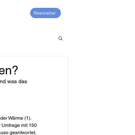
KONTAKT
Newsletter
men?
und was das 
der Wärme (1). 
er Umfrage mit 150 
uso geantwortet. 