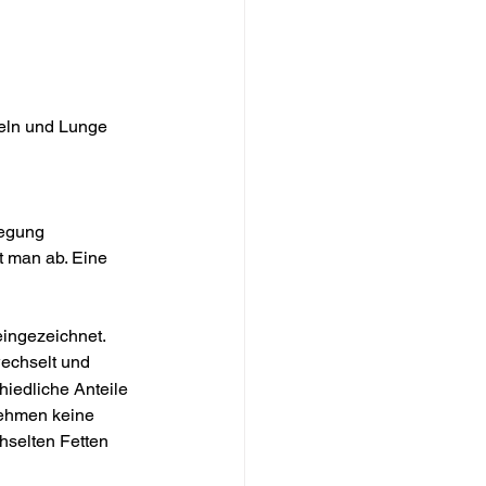
eln und Lunge 
wegung 
t man ab. Eine 
eingezeichnet. 
echselt und 
hiedliche Anteile 
nehmen keine 
hselten Fetten 