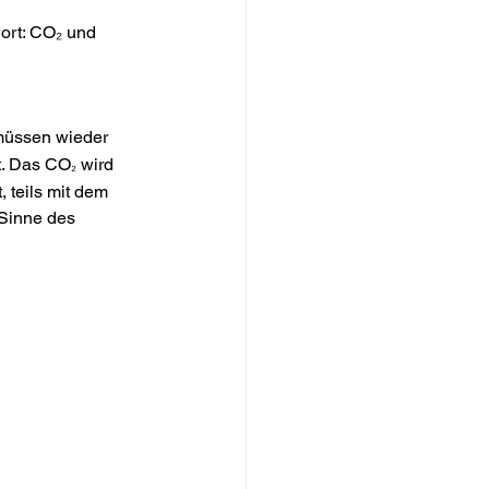
ort: CO₂ und 
müssen wieder 
t. Das CO
wird 
₂ 
 teils mit dem 
Sinne des 